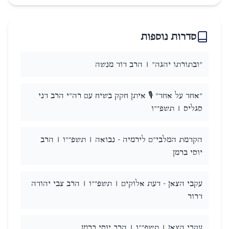
סדרות נוספות
"ובתורתו יהגה" | הרב דוד מנשה
"אחד על אחד" 🎙️ איתן חקק בשיח עם רה"י הרב דני
סגליס | תשפ״"ו
הקדמת המלבי"ם לירמיה - נבואה | תשפ״"ו | הרב
יוסי ברמן
עקבי הצאן - דעת אלוקים | תשפ״"ו | הרב צבי יהודה
דרור
עקבי הצאן | תשפ״"ו | הרב יוסי ברמן