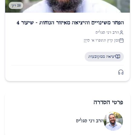
28 דק'
הפחד משינויים והיציאה מאיזור הנוחות - שיעור 4
הרב דני סגליס
זמן קיץ תשפ״ו א׳ סִיוָן
יציאה ממקובעות
פרטי הסדרה
הרב דני סגליס