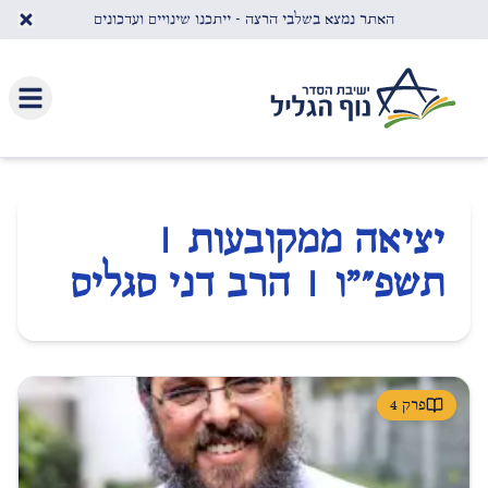
לג לתוכן העיקרי
האתר נמצא בשלבי הרצה - ייתכנו שינויים ועדכונים
יציאה ממקובעות |
תשפ״"ו | הרב דני סגליס
פרק
4