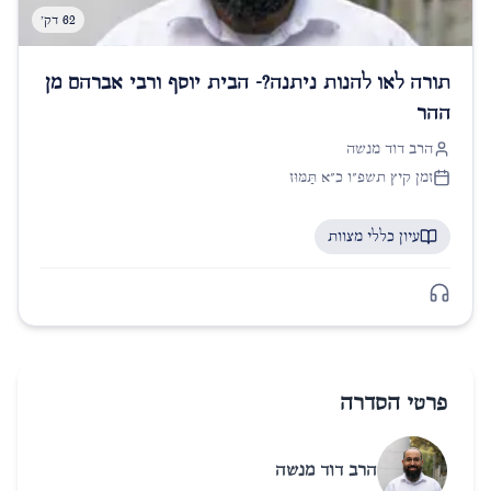
62 דק'
תורה לאו להנות ניתנה?- הבית יוסף ורבי אברהם מן
ההר
הרב דוד מנשה
זמן קיץ תשפ״ו כ״א תַּמּוּז
עיון כללי מצוות
פרטי הסדרה
הרב דוד מנשה