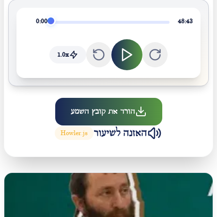
0:00
48:43
1.0
x
הורד את קובץ השמע
האזנה לשיעור
Howler.js