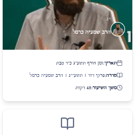
רב
הרב שמעיה כרמל
תאריך:
זמן חורף תשע"ג כ״ד טֵבֵת
סדרה:
פרקי דוד | תשע״"ג | הרב שמעיה כרמל
משך השיעור:
48 דקות