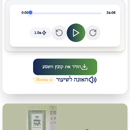
0:00
34:06
1.0
x
הורד את קובץ השמע
האזנה לשיעור
Howler.js