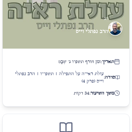
רב
הרב נפתלי וייס
תאריך:
זמן חורף תשפ״ו ג׳ שְׁבָט
עולת ראי"ה על התפילה | תשפ״"ו | הרב נפתלי
סדרה:
וייס
(פרק 4)
משך השיעור:
34 דקות