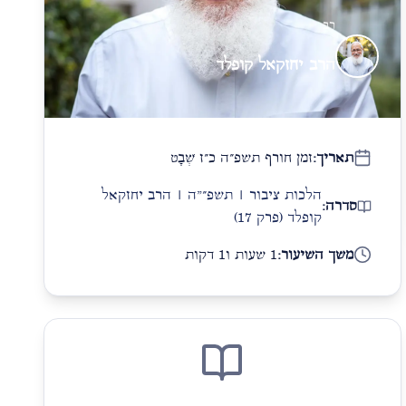
רב
הרב יחזקאל קופלד
תאריך:
זמן חורף תשפ״ה כ״ז שְׁבָט
הלכות ציבור | תשפ״"ה | הרב יחזקאל
סדרה:
קופלד
(פרק 17)
משך השיעור:
1 שעות ו1 דקות