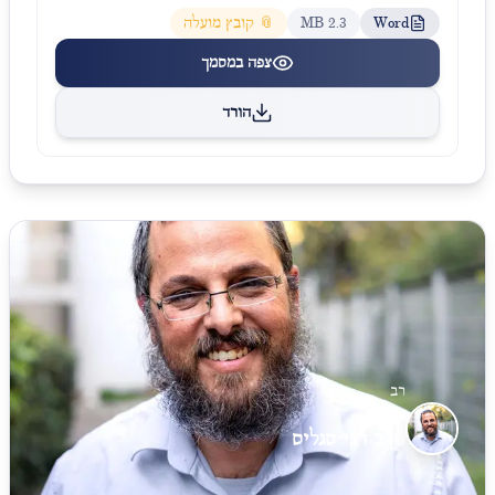
Word
2.3 MB
📎 קובץ מועלה
צפה במסמך
הורד
רב
הרב דני סגליס