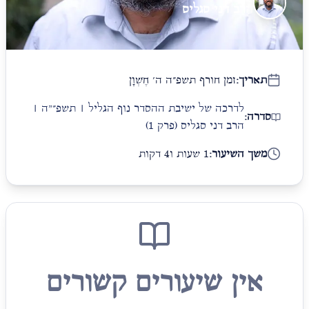
הרב דני סגליס
תאריך:
זמן חורף תשפ״ה ה׳ חֶשְׁוָן
לדרכה של ישיבת ההסדר נוף הגליל | תשפ״"ה |
סדרה:
הרב דני סגליס
(פרק 1)
משך השיעור:
1 שעות ו4 דקות
אין שיעורים קשורים