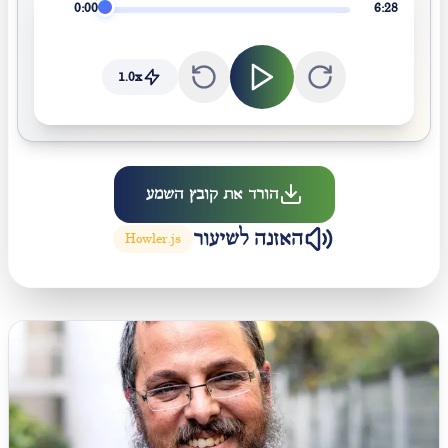
0:00
6:28
1.0
x
הורד את קובץ השמע
האזנה לשיעור
Howler.js