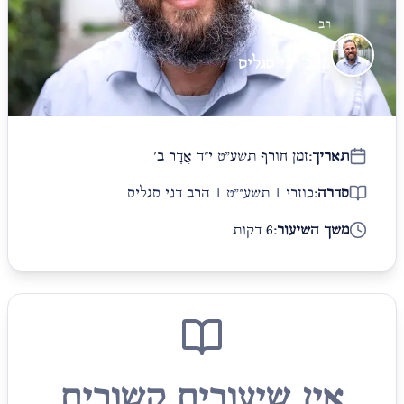
רב
הרב דני סגליס
תאריך:
זמן חורף תשע"ט י״ד אֲדָר ב׳
סדרה:
כוזרי | תשע״"ט | הרב דני סגליס
משך השיעור:
6 דקות
אין שיעורים קשורים