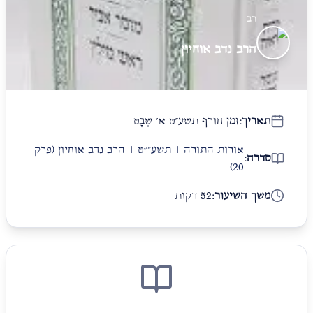
רב
הרב נדב אוחיון
תאריך:
זמן חורף תשע״ט א׳ שְׁבָט
אורות התורה | תשע״"ט | הרב נדב אוחיון
(פרק
סדרה:
20)
משך השיעור:
52 דקות