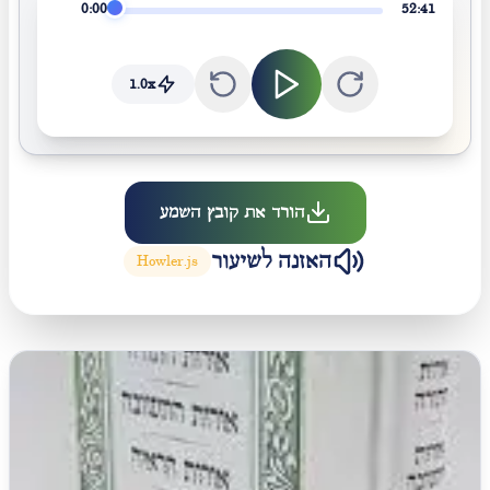
0:00
52:41
1.0
x
הורד את קובץ השמע
האזנה לשיעור
Howler.js