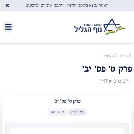
לג לתוכן העיקרי
האתר נמצא בשלבי הרצה - ייתכנו שינויים ועדכונים
חזרה לשיעורים
פרק ט' פס' יב'
הרב נדב אוחיון
פרק ט' פס' יב'
52
דקות
48.2
MB