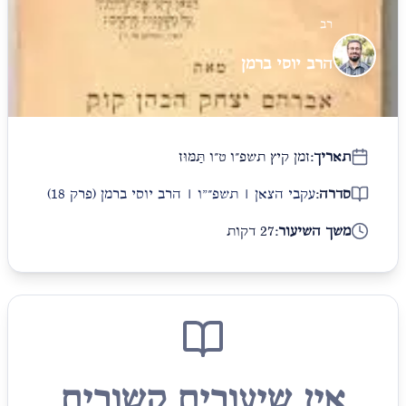
רב
הרב יוסי ברמן
תאריך:
זמן קיץ תשפ״ו ט״ו תַּמּוּז
סדרה:
עקבי הצאן | תשפ״"ו | הרב יוסי ברמן
(פרק 18)
משך השיעור:
27 דקות
אין שיעורים קשורים