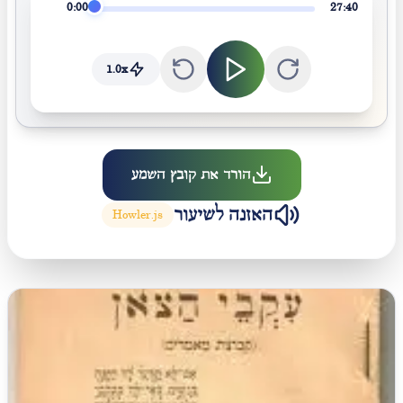
0:00
27:40
1.0
x
הורד את קובץ השמע
האזנה לשיעור
Howler.js