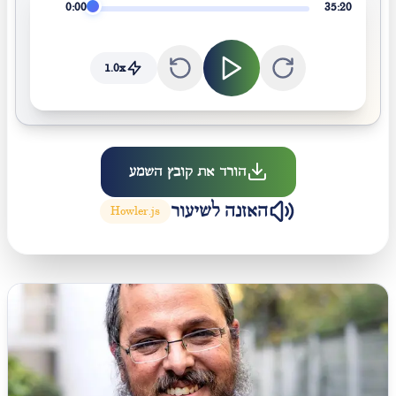
0:00
35:20
1.0
x
הורד את קובץ השמע
האזנה לשיעור
Howler.js