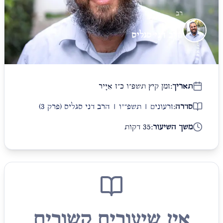
רב
הרב דני סגליס
תאריך:
זמן קיץ תשפ״ו כ״ז אִיָּיר
סדרה:
זרעונים | תשפ״"ו | הרב דני סגליס
(פרק 3)
משך השיעור:
35 דקות
אין שיעורים קשורים