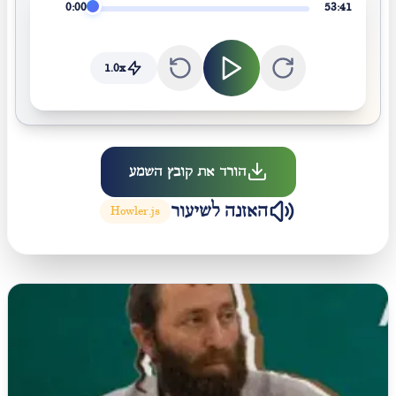
0:00
53:41
1.0
x
הורד את קובץ השמע
האזנה לשיעור
Howler.js