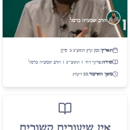
רב
הרב שמעיה כרמל
תאריך:
זמן קיץ תשע"ג ג׳ סִיוָן
סדרה:
פרקי דוד | תשע״"ג | הרב שמעיה כרמל
משך השיעור:
53 דקות
אין שיעורים קשורים