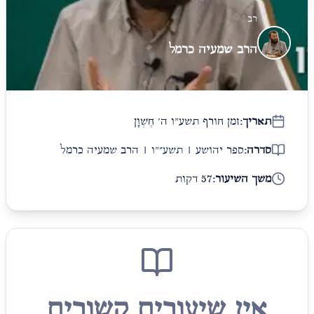
רב
הרב שמעיה כרמל
תאריך:
זמן חורף תשע"ו ה׳ חֶשְׁוָן
סדרה:
ספר יהושע | תשע״"ו | הרב שמעיה כרמל
משך השיעור:
57 דקות
אין שיעורים קשורים