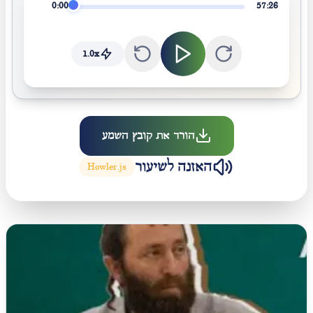
0:00
57:26
1.0
x
הורד את קובץ השמע
האזנה לשיעור
Howler.js