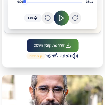
0:00
38:17
1.0
x
הורד את קובץ השמע
האזנה לשיעור
Howler.js