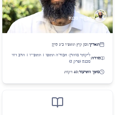
רב
הרב דוד מכנס
תאריך:
זמן קיץ תשפ״ו כ״ג סִיוָן
ליקוטי מוהרן- חבור'ה תשפו | תשפ״"ו | הרב דוד
סדרה:
מכנס
(פרק 2)
משך השיעור:
40 דקות