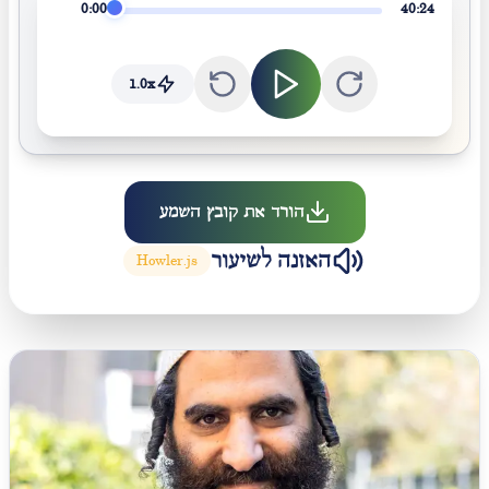
0:00
40:24
1.0
x
הורד את קובץ השמע
האזנה לשיעור
Howler.js