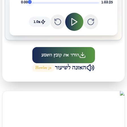
0:00
1:03:25
1.0
x
הורד את קובץ השמע
האזנה לשיעור
Howler.js