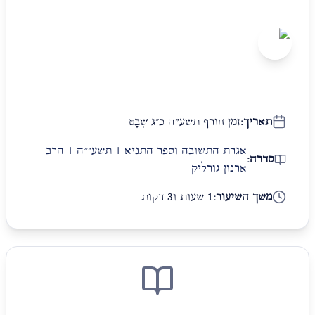
רב
הרב ארנון גורליק
תאריך:
זמן חורף תשע"ה כ״ג שְׁבָט
אגרת התשובה וספר התניא | תשע״"ה | הרב
סדרה:
ארנון גורליק
משך השיעור:
1 שעות ו3 דקות