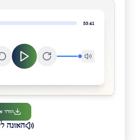
53:41
הורד א
האזנה לש