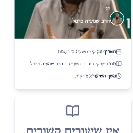
רב
הרב שמעיה כרמל
תאריך:
זמן קיץ תשע"ג כ״ד תַּמּוּז
סדרה:
פרקי דוד | תשע״"ג | הרב שמעיה כרמל
משך השיעור:
53 דקות
אין שיעורים קשורים