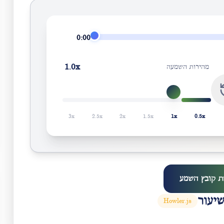
0:00
1.0
x
מהירות השמעה
3
x
2.5
x
2
x
1.5
x
1
x
0.5
x
ת קובץ השמע
יעור
Howler.js