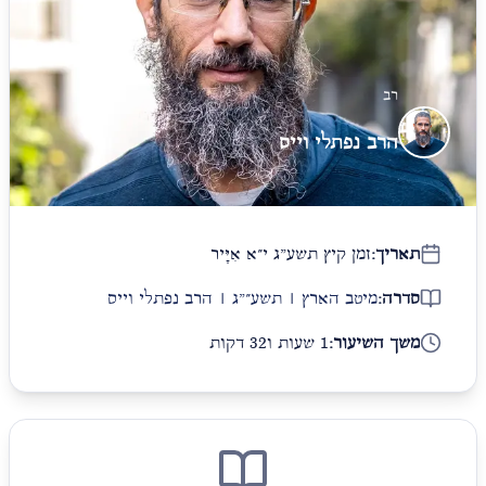
רב
הרב נפתלי וייס
תאריך:
זמן קיץ תשע"ג י״א אִיָּיר
סדרה:
מיטב הארץ | תשע״"ג | הרב נפתלי וייס
משך השיעור:
1 שעות ו32 דקות