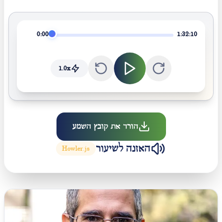
0:00
1:32:10
1.0
x
הורד את קובץ השמע
האזנה לשיעור
Howler.js