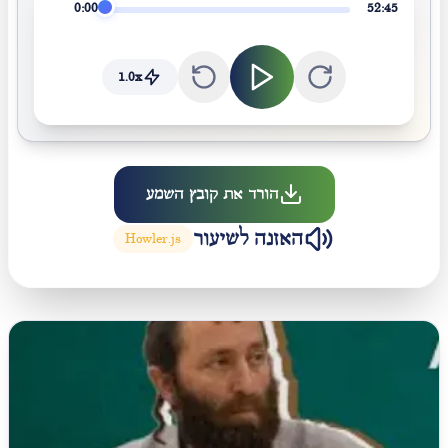
0:00
52:45
1.0
x
הורד את קובץ השמע
האזנה לשיעור
Howler.js