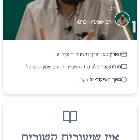
רב
הרב שמעיה כרמל
תאריך:
זמן חורף תשע"ד י׳ אֲדָר א׳
סדרה:
ספר מלכים | תשע״"ד | הרב שמעיה כרמל
משך השיעור:
52 דקות
אין שיעורים קשורים