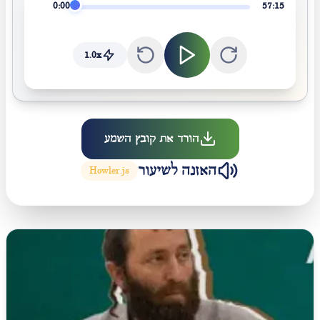
0:00
57:15
1.0
x
הורד את קובץ השמע
האזנה לשיעור
Howler.js