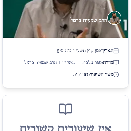
רב
הרב שמעיה כרמל
תאריך:
זמן קיץ תשע"ד כ״ה סִיוָן
סדרה:
ספר מלכים | תשע״"ד | הרב שמעיה כרמל
משך השיעור:
57 דקות
אין שיעורים קשורים