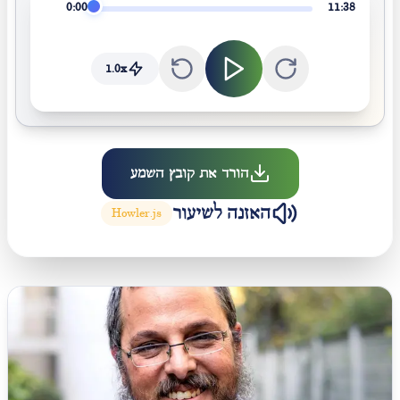
0:00
11:38
1.0
x
הורד את קובץ השמע
האזנה לשיעור
Howler.js