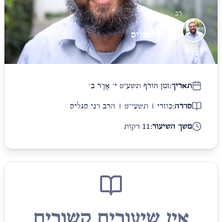
רב
הרב דני סגליס
תאריך:
זמן חורף תשע"ט י׳ אֲדָר ב׳
סדרה:
כוזרי | תשע״"ט | הרב דני סגליס
משך השיעור:
11 דקות
אין שיעורים קשורים