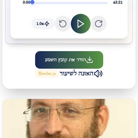
0:00
43:21
1.0
x
הורד את קובץ השמע
האזנה לשיעור
Howler.js