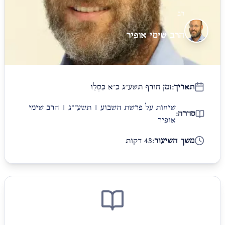
רב
הרב שימי אופיר
תאריך:
זמן חורף תשע"ג כ״א כִּסְלֵו
שיחות על פרשת השבוע | תשע״"ג | הרב שימי
סדרה:
אופיר
משך השיעור:
43 דקות