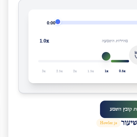
0:00
1.0
x
מהירות השמעה
3
x
2.5
x
2
x
1.5
x
1
x
0.5
x
ת קובץ השמע
יעור
Howler.js