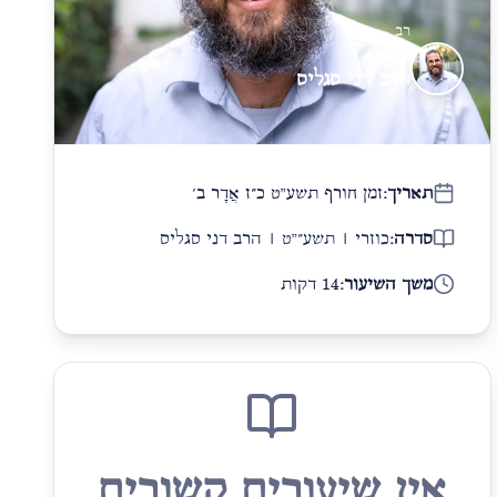
רב
הרב דני סגליס
תאריך:
זמן חורף תשע"ט כ״ז אֲדָר ב׳
סדרה:
כוזרי | תשע״"ט | הרב דני סגליס
משך השיעור:
14 דקות
אין שיעורים קשורים