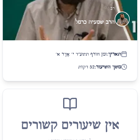
רב
הרב שמעיה כרמל
תאריך:
זמן חורף תשע״ד י׳ אֲדָר א׳
משך השיעור:
52 דקות
אין שיעורים קשורים