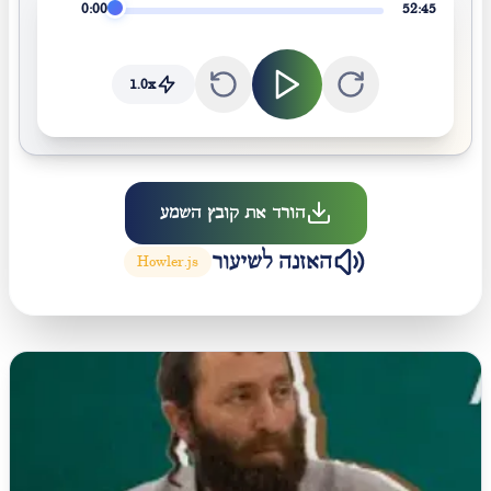
0:00
52:45
1.0
x
הורד את קובץ השמע
האזנה לשיעור
Howler.js