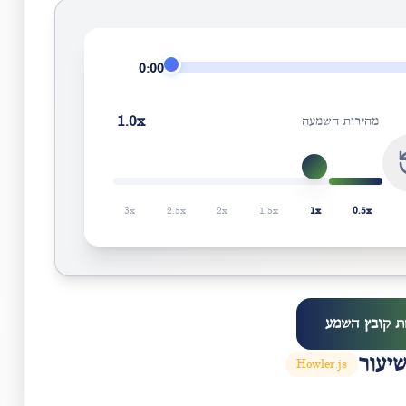
0:00
1.0
x
מהירות השמעה
3
x
2.5
x
2
x
1.5
x
1
x
0.5
x
ת קובץ השמע
יעור
Howler.js