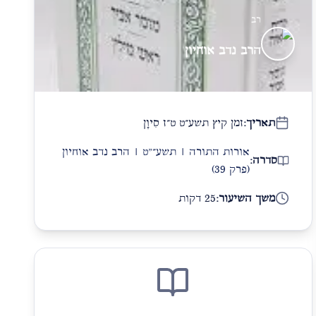
רב
הרב נדב אוחיון
תאריך:
זמן קיץ תשע״ט ט״ז סִיוָן
אורות התורה | תשע״"ט | הרב נדב אוחיון
סדרה:
(פרק 39)
משך השיעור:
25 דקות