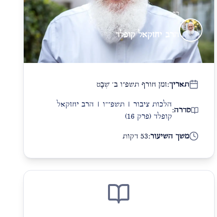
רב
הרב יחזקאל קופלד
תאריך:
זמן חורף תשפ״ו ב׳ שְׁבָט
הלכות ציבור | תשפ״"ו | הרב יחזקאל
סדרה:
קופלד
(פרק 16)
משך השיעור:
53 דקות