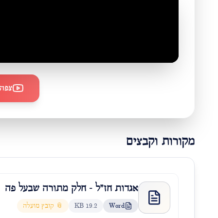
צפה 
מקורות וקבצים
אגדות חז"ל - חלק מתורה שבעל פה
Word
19.2 KB
📎 קובץ מועלה