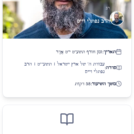
רב
הרב נפתלי וייס
תאריך:
זמן חורף תשע"ט י״ט אֲדָר
עבודת ה' של ארץ ישראל | תשע״"ט | הרב
סדרה:
נפתלי וייס
משך השיעור:
58 דקות