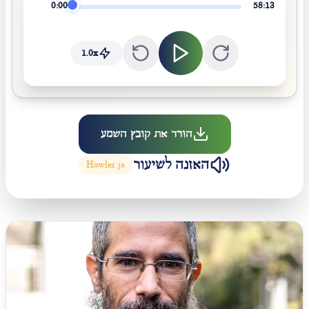
0:00
58:13
1.0
x
הורד את קובץ השמע
האזנה לשיעור
Howler.js