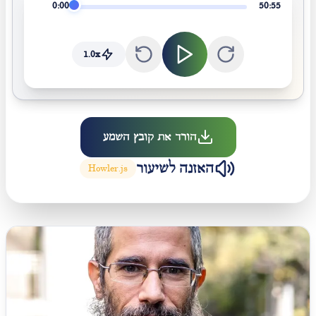
0:00
50:55
1.0
x
הורד את קובץ השמע
האזנה לשיעור
Howler.js