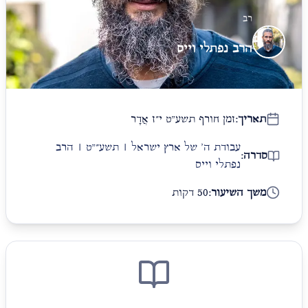
רב
הרב נפתלי וייס
תאריך:
זמן חורף תשע"ט י״ז אֲדָר
עבודת ה' של ארץ ישראל | תשע״"ט | הרב
סדרה:
נפתלי וייס
משך השיעור:
50 דקות