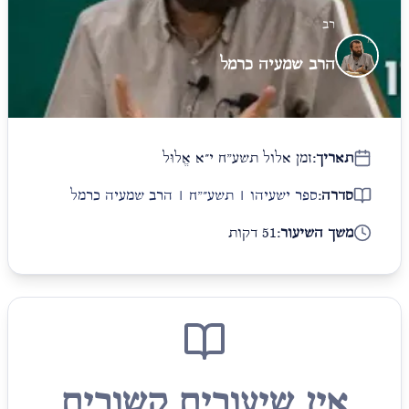
רב
הרב שמעיה כרמל
תאריך:
זמן אלול תשע"ח י״א אֱלוּל
סדרה:
ספר ישעיהו | תשע״"ח | הרב שמעיה כרמל
משך השיעור:
51 דקות
אין שיעורים קשורים