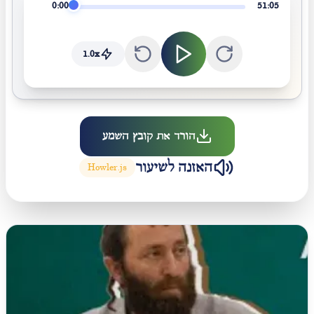
0:00
51:05
1.0
x
הורד את קובץ השמע
האזנה לשיעור
Howler.js