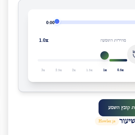
0:00
1.0
x
מהירות השמעה
3
x
2.5
x
2
x
1.5
x
1
x
0.5
x
ת קובץ השמע
יעור
Howler.js