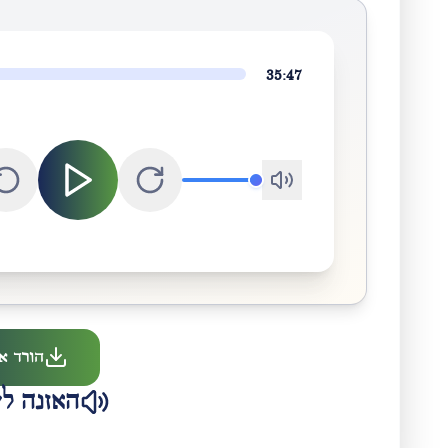
35:47
הורד א
האזנה לש