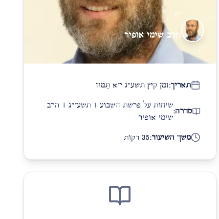
רב
הרב שימי אופיר
תאריך:
זמן קיץ תשע"ג י״א תַּמּוּז
שיחות על פרשת השבוע | תשע״"ג | הרב
סדרה:
שימי אופיר
משך השיעור:
35 דקות