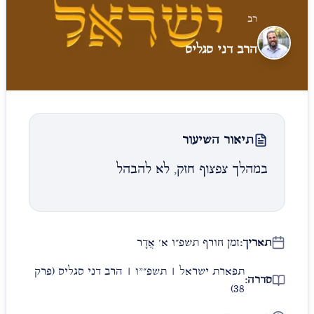
רב
הרב דני סגליס
תיאור השיעור
במהלך צפצוף חזק, לא להבהל
תאריך:
זמן חורף תשפ״ו א׳ אֲדָר
תפארת ישראל | תשפ״"ו | הרב דני סגליס
(פרק
סדרה:
38)