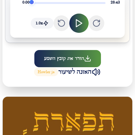
0:00
28:43
1.0
x
הורד את קובץ השמע
האזנה לשיעור
Howler.js