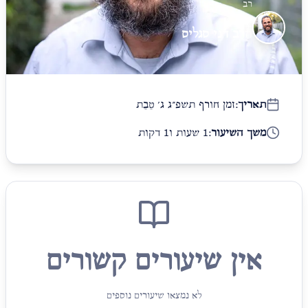
רב
הרב דני סגליס
תאריך:
זמן חורף תשפ״ג ג׳ טֵבֵת
משך השיעור:
1 שעות ו1 דקות
אין שיעורים קשורים
לא נמצאו שיעורים נוספים