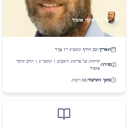
רב
הרב שימי אופיר
תאריך:
זמן חורף תשע"ג י״ז אֲדָר
שיחות על פרשת השבוע | תשע״"ג | הרב שימי
סדרה:
אופיר
משך השיעור:
53 דקות