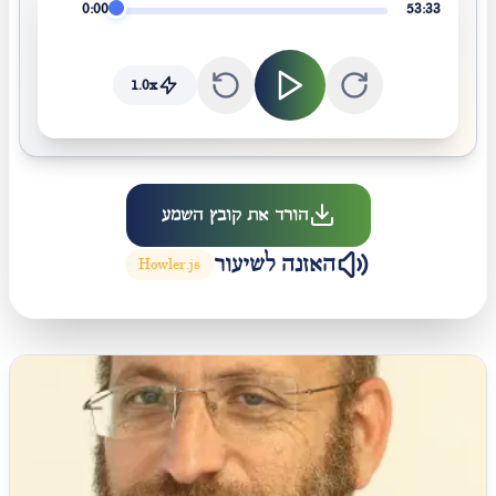
0:00
53:33
1.0
x
הורד את קובץ השמע
האזנה לשיעור
Howler.js