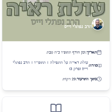
רב
הרב נפתלי וייס
תאריך:
זמן חורף תשפ״ו כ״ה טֵבֵת
עולת ראי"ה על התפילה | תשפ״"ו | הרב נפתלי
סדרה:
וייס
(פרק 3)
משך השיעור:
29 דקות