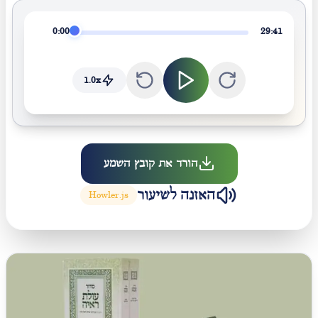
0:00
29:41
1.0
x
הורד את קובץ השמע
האזנה לשיעור
Howler.js