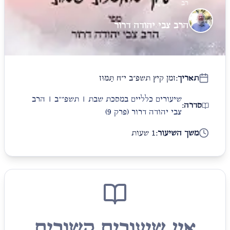
רב
הרב צבי יהודה דרור
תאריך:
זמן קיץ תשפ״ב י״ח תַּמּוּז
שיעורים כלליים במסכת שבת | תשפ״"ב | הרב
סדרה:
צבי יהודה דרור
(פרק 9)
משך השיעור:
1 שעות
אין שיעורים קשורים