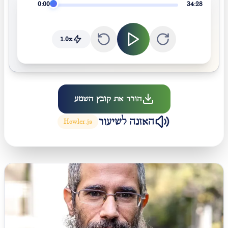
0:00
34:28
1.0
x
הורד את קובץ השמע
האזנה לשיעור
Howler.js