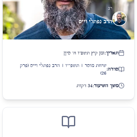
רב
הרב נפתלי וייס
תאריך:
זמן קיץ תשפ״ו ח׳ סִיוָן
שיחת מוסר | תשפ״"ו | הרב נפתלי וייס
(פרק
סדרה:
26)
משך השיעור:
34 דקות