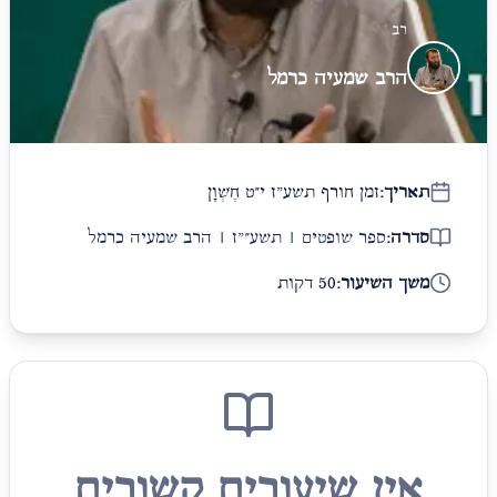
רב
הרב שמעיה כרמל
תאריך:
זמן חורף תשע"ז י״ט חֶשְׁוָן
סדרה:
ספר שופטים | תשע״"ז | הרב שמעיה כרמל
משך השיעור:
50 דקות
אין שיעורים קשורים