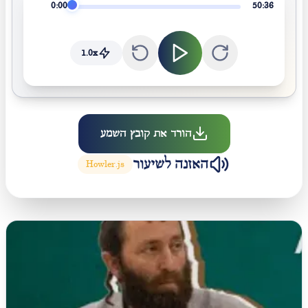
0:00
50:36
1.0
x
הורד את קובץ השמע
האזנה לשיעור
Howler.js