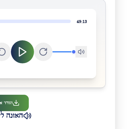
49:13
הורד א
האזנה לש