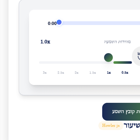
0:00
1.0
x
מהירות השמעה
3
x
2.5
x
2
x
1.5
x
1
x
0.5
x
ת קובץ השמע
יעור
Howler.js