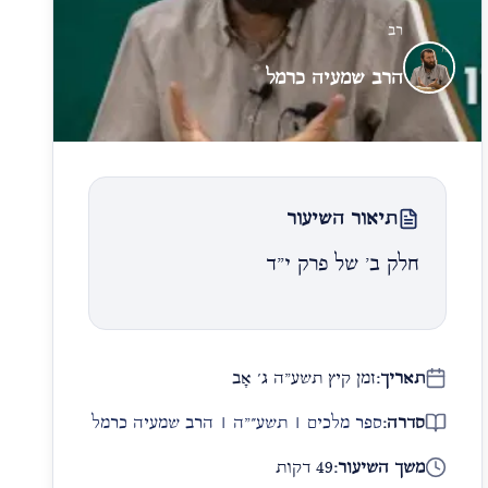
רב
הרב שמעיה כרמל
תיאור השיעור
חלק ב' של פרק י"ד
תאריך:
זמן קיץ תשע"ה ג׳ אָב
סדרה:
ספר מלכים | תשע״"ה | הרב שמעיה כרמל
משך השיעור:
49 דקות