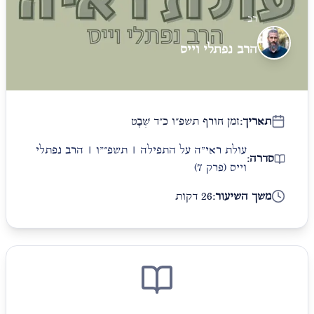
רב
הרב נפתלי וייס
תאריך:
זמן חורף תשפ״ו כ״ד שְׁבָט
עולת ראי"ה על התפילה | תשפ״"ו | הרב נפתלי
סדרה:
וייס
(פרק 7)
משך השיעור:
26 דקות