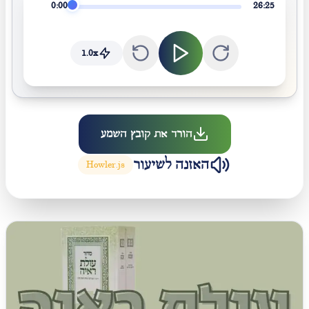
0:00
26:25
1.0
x
הורד את קובץ השמע
האזנה לשיעור
Howler.js