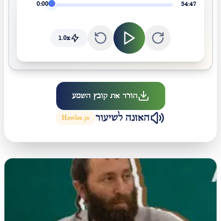
0:00
54:47
1.0
x
הורד את קובץ השמע
האזנה לשיעור
Howler.js