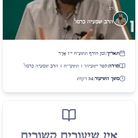
רב
הרב שמעיה כרמל
תאריך:
זמן חורף תשע"ח י״ז אֲדָר
סדרה:
ספר ישעיהו | תשע״"ח | הרב שמעיה כרמל
משך השיעור:
54 דקות
אין שיעורים קשורים