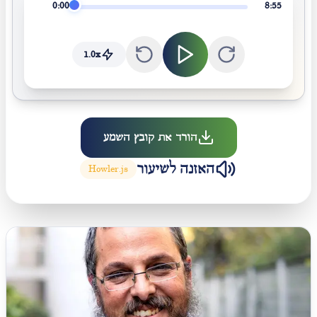
0:00
8:55
1.0
x
הורד את קובץ השמע
האזנה לשיעור
Howler.js