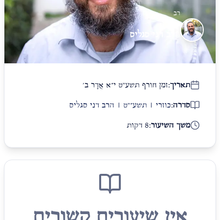
רב
הרב דני סגליס
תאריך:
זמן חורף תשע"ט י״א אֲדָר ב׳
סדרה:
כוזרי | תשע״"ט | הרב דני סגליס
משך השיעור:
8 דקות
אין שיעורים קשורים