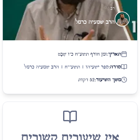
רב
הרב שמעיה כרמל
תאריך:
זמן חורף תשע"ח כ״ו שְׁבָט
סדרה:
ספר ישעיהו | תשע״"ח | הרב שמעיה כרמל
משך השיעור:
52 דקות
אין שיעורים קשורים