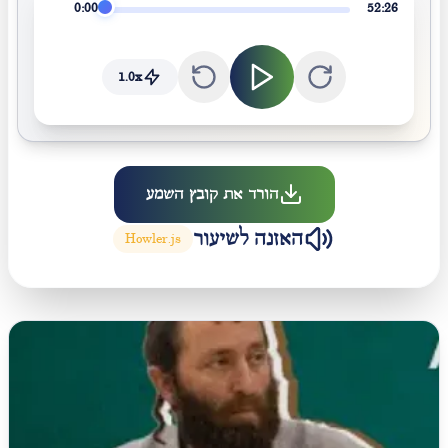
0:00
52:26
1.0
x
הורד את קובץ השמע
האזנה לשיעור
Howler.js