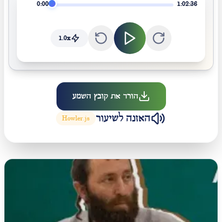
0:00
1:02:36
1.0
x
הורד את קובץ השמע
האזנה לשיעור
Howler.js