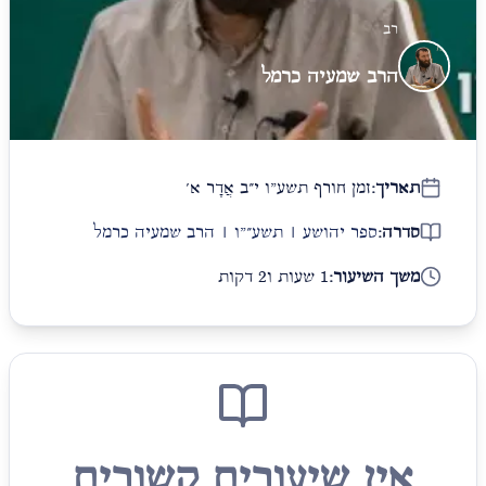
רב
הרב שמעיה כרמל
תאריך:
זמן חורף תשע"ו י״ב אֲדָר א׳
סדרה:
ספר יהושע | תשע״"ו | הרב שמעיה כרמל
משך השיעור:
1 שעות ו2 דקות
אין שיעורים קשורים