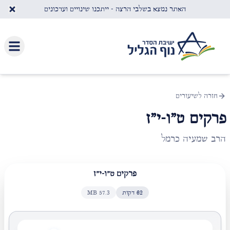
לג לתוכן העיקרי
האתר נמצא בשלבי הרצה - ייתכנו שינויים ועדכונים
חזרה לשיעורים
פרקים ט"ו-י"ז
הרב שמעיה כרמל
פרקים ט"ו-י"ז
62
דקות
57.3
MB