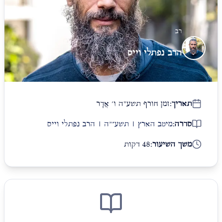
רב
הרב נפתלי וייס
תאריך:
זמן חורף תשע"ה ו׳ אֲדָר
סדרה:
מיטב הארץ | תשע״"ה | הרב נפתלי וייס
משך השיעור:
48 דקות