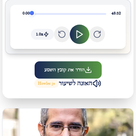
0:00
48:52
1.0
x
הורד את קובץ השמע
האזנה לשיעור
Howler.js