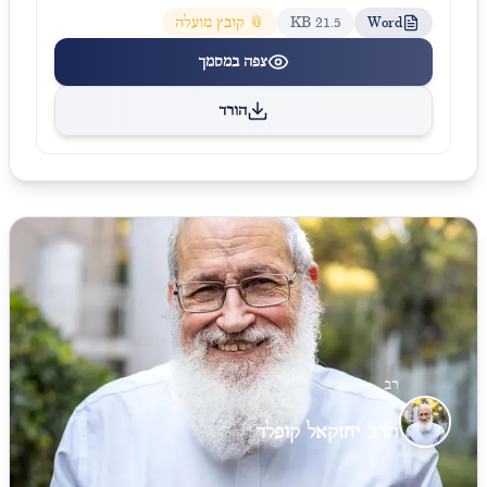
Word
21.5 KB
📎 קובץ מועלה
צפה במסמך
הורד
רב
הרב יחזקאל קופלד