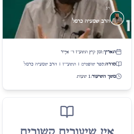
רב
הרב שמעיה כרמל
תאריך:
זמן קיץ תשע"ז ד׳ אִיָּיר
סדרה:
ספר שופטים | תשע״"ז | הרב שמעיה כרמל
משך השיעור:
1 שעות
אין שיעורים קשורים